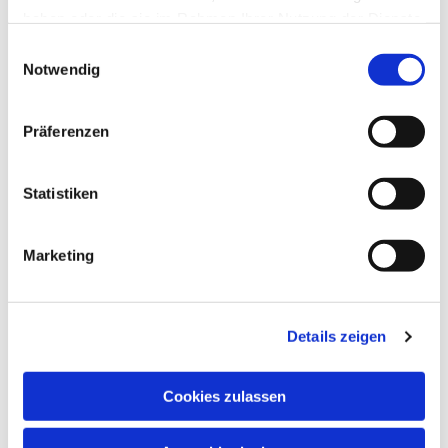
haben oder die sie im Rahmen Ihrer Nutzung der Dienste
gesammelt haben.
Einwilligungsauswahl
RICHARD HANSEN
Notwendig
Pfarrer
Präferenzen
Dolor purus non enim praesent elementum facilisis.
Mauris rhoncus aenean vel elit scelerisque mauris.
Vulputate mi sit.
Statistiken
Marketing
Details zeigen
Cookies zulassen