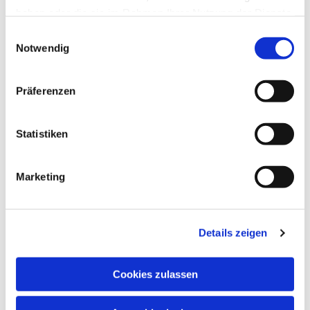
haben oder die sie im Rahmen Ihrer Nutzung der Dienste
gesammelt haben.
Einwilligungsauswahl
RICHARD HANSEN
Notwendig
Pfarrer
Präferenzen
Dolor purus non enim praesent elementum facilisis.
Mauris rhoncus aenean vel elit scelerisque mauris.
Vulputate mi sit.
Statistiken
Marketing
Details zeigen
Cookies zulassen