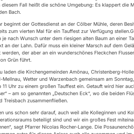
In diesem Fall heißt die schöne Umgebung: Es klappert die 
den Bach.
 beginnt der Gottesdienst an der Cölber Mühle, deren Besi
eits zum vierten Mal für ein Tauffest zur Verfügung stellen.G
 je nach Wunsch unter dem riesigen alten Baum an einer Ta
kt an der Lahn. Dafür muss ein kleiner Marsch auf dem Gel
t werden, der aber an ein wunderschönes Fleckchen Flusse
von Grün führt.
u laden die Kirchengemeinden Amönau, Christenberg-Holle
l-Mellnau, Wetter und Warzenbach gemeinsam am Sonntag,
 11 Uhr zu einem großen Tauffest ein. Getauft wird hier auc
er“ – am so genannten „Deutschen Eck“, wo die beiden Flü
d Treisbach zusammenfließen.
en uns schon sehr darauf, auch weil alle Kolleginnen und Ko
rationsraums beteiligt sind und wir ein großes Fest mitein
nnen“, sagt Pfarrer Nicolas Rocher-Lange. Die Posaunenchö