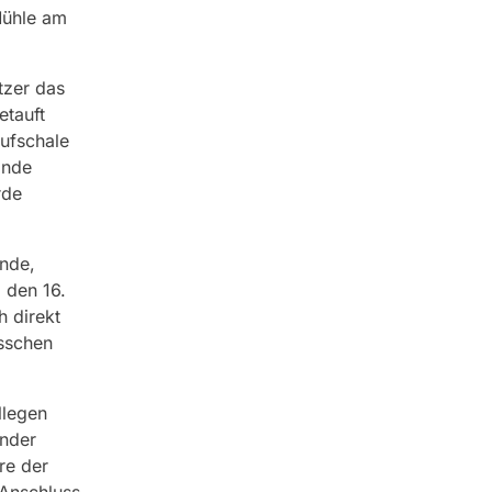
Mühle am
tzer das
etauft
ufschale
ände
rde
nde,
 den 16.
h direkt
sschen
llegen
ander
re der