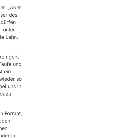
er. „Aber
sser des
 dürfen
 unter
ie Lahn.
hren geht
Taufe und
t ein
 wieder so
ei uns in
 dazu
in Format,
haben
önen
nderen