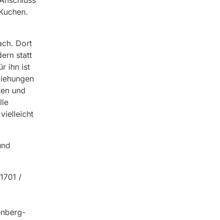
Anschluss
d Kuchen.
ch. Dort
ern statt
r ihn ist
ziehungen
ten und
lle
ielleicht
und
1701 /
enberg-