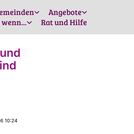
emeinden
Angebote
 wenn...
Rat und Hilfe
 und
ind
26 10:24