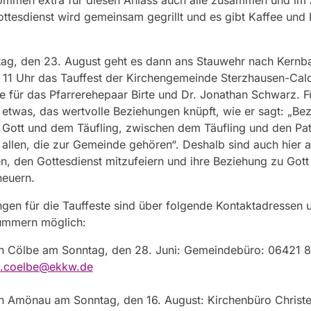
ommen extra für diesen Anlass auch alle zusammen und im 
ttesdienst wird gemeinsam gegrillt und es gibt Kaffee un
ag, den 23. August geht es dann ans Stauwehr nach Kernba
 11 Uhr das Tauffest der Kirchengemeinde Sterzhausen-Cald
e für das Pfarrerehepaar Birte und Dr. Jonathan Schwarz. Fü
 etwas, das wertvolle Beziehungen knüpft, wie er sagt: „Be
 Gott und dem Täufling, zwischen dem Täufling und den Pa
allen, die zur Gemeinde gehören“. Deshalb sind auch hier a
n, den Gottesdienst mitzufeiern und ihre Beziehung zu Gott v
neuern.
en für die Tauffeste sind über folgende Kontaktadressen 
ummern möglich:
in Cölbe am Sonntag, den 28. Juni: Gemeindebüro: 06421 8
1.coelbe@ekkw.de
in Amönau am Sonntag, den 16. August: Kirchenbüro Christ