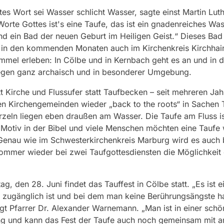
es Wort sei Wasser schlicht Wasser, sagte einst Martin Luth
orte Gottes ist's eine Taufe, das ist ein gnadenreiches Wa
d ein Bad der neuen Geburt im Heiligen Geist.“ Dieses Bad
 in den kommenden Monaten auch im Kirchenkreis Kirchhain
mmel erleben: In Cölbe und in Kernbach geht es an und in d
egen ganz archaisch und in besonderer Umgebung.
tt Kirche und Flussufer statt Taufbecken – seit mehreren Ja
len Kirchengemeinden wieder „back to the roots“ in Sachen 
zeln liegen eben draußen am Wasser. Die Taufe am Fluss is
 Motiv in der Bibel und viele Menschen möchten eine Taufe
Genau wie im Schwesterkirchenkreis Marburg wird es auch b
ommer wieder bei zwei Taufgottesdiensten die Möglichkeit
g, den 28. Juni findet das Tauffest in Cölbe statt. „Es ist e
t zugänglich ist und bei dem man keine Berührungsängste 
gt Pfarrer Dr. Alexander Warnemann. „Man ist in einer sch
 und kann das Fest der Taufe auch noch gemeinsam mit a