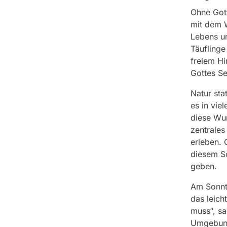
Ohne Gott
mit dem W
Lebens un
Täuflinge
freiem Hi
Gottes S
Natur sta
es in vie
diese Wur
zentrales
erleben. 
diesem S
geben.
Am Sonnta
das leich
muss“, sa
Umgebung