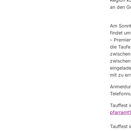
Region k
an den Go
Am Sonnt
findet um
– Premier
die Taufe
zwischen
zwischen 
eingelade
mit zu er
Anmeldung
Telefonn
Tauffest 
pfarramt
Tauffest 