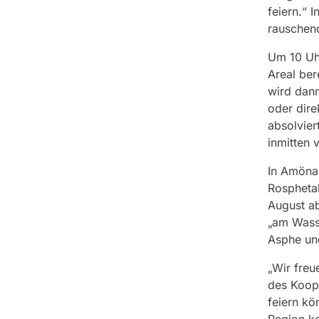
feiern.“ 
rauschen
Um 10 Uhr
Areal ber
wird dann
oder dire
absolvier
inmitten 
In Amöna
Rospheta
August ab
„am Wass
Asphe un
„Wir freu
des Koope
feiern kö