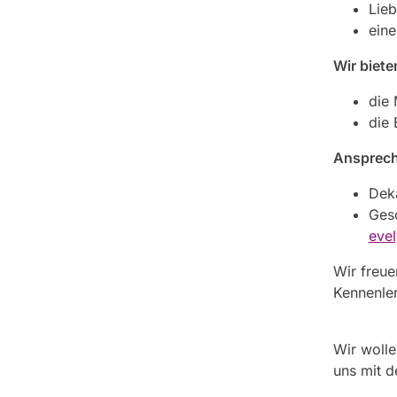
Lieb
eine
Wir biete
die 
die 
Ansprech
Dek
Gesc
eve
Wir freue
Kennenle
Wir woll
uns mit d