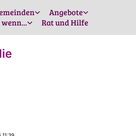
emeinden
Angebote
 wenn...
Rat und Hilfe
die
 11:39