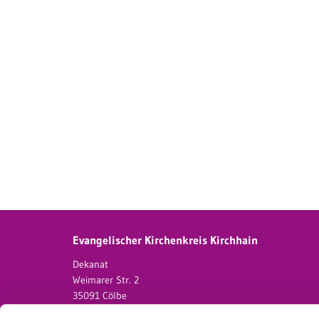
Evangelischer Kirchenkreis Kirchhain
Dekanat
Weimarer Str. 2
35091 Cölbe
06421 - 82203