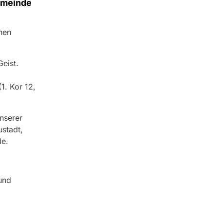
gemeinde
chen
eist.
(1. Kor 12,
nserer
stadt,
e.
und