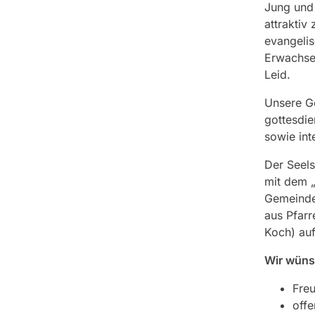
Jung und
attraktiv
evangelis
Erwachsen
Leid.
Unsere G
gottesdie
sowie int
Der Seels
mit dem „
Gemeinde
aus Pfarr
Koch) au
Wir wünsc
Freu
offe