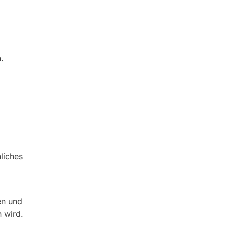
.
liches
en und
 wird.