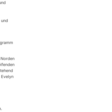
und
d und
rogramm
r Norden
eifenden
stehend
n Evelyn
m.