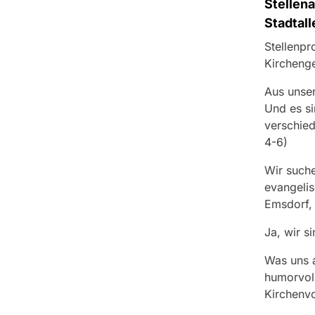
Stellena
Stadtall
Stellenpr
Kircheng
Aus unser
Und es si
verschiede
4-6)
Wir suche
evangelis
Emsdorf,
Ja, wir s
Was uns a
humorvoll
Kirchenvo