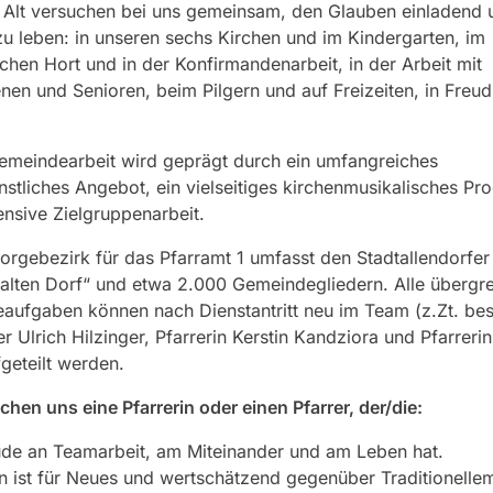
 Alt versuchen bei uns gemeinsam, den Glauben einladend 
 zu leben: in unseren sechs Kirchen und im Kindergarten, im
chen Hort und in der Konfirmandenarbeit, in der Arbeit mit
en und Senioren, beim Pilgern und auf Freizeiten, in Freu
emeindearbeit wird geprägt durch ein umfangreiches
nstliches Angebot, ein vielseitiges kirchenmusikalisches P
ensive Zielgruppenarbeit.
orgebezirk für das Pfarramt 1 umfasst den Stadtallendorfe
alten Dorf“ und etwa 2.000 Gemeindegliedern. Alle übergr
aufgaben können nach Dienstantritt neu im Team (z.Zt. be
er Ulrich Hilzinger, Pfarrerin Kerstin Kandziora und Pfarreri
fgeteilt werden.
hen uns eine Pfarrerin oder einen Pfarrer, der/die:
de an Teamarbeit, am Miteinander und am Leben hat.
n ist für Neues und wertschätzend gegenüber Traditionelle