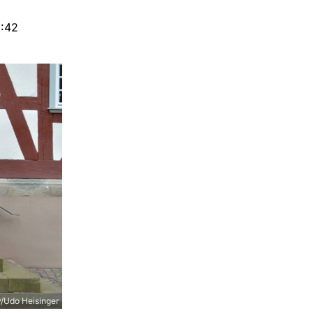
5:42
/Udo Heisinger