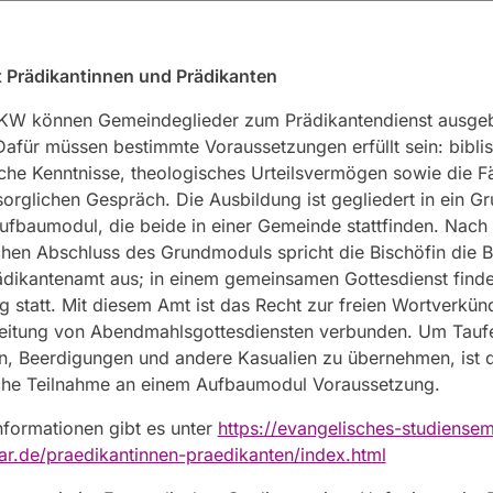
t Prädikantinnen und Prädikanten
KKW können Gemeindeglieder zum Prädikantendienst ausgeb
afür müssen bestimmte Voraussetzungen erfüllt sein: bibli
che Kenntnisse, theologisches Urteilsvermögen sowie die Fä
orglichen Gespräch. Die Ausbildung ist gegliedert in ein 
ufbaumodul, die beide in einer Gemeinde stattfinden. Nac
chen Abschluss des Grundmoduls spricht die Bischöfin die 
ädikantenamt aus; in einem gemeinsamen Gottesdienst finde
g statt. Mit diesem Amt ist das Recht zur freien Wortverkü
Leitung von Abendmahlsgottesdiensten verbunden. Um Tauf
, Beerdigungen und andere Kasualien zu übernehmen, ist d
iche Teilnahme an einem Aufbaumodul Voraussetzung.
nformationen gibt es unter
https://evangelisches-studiensem
r.de/praedikantinnen-praedikanten/index.html