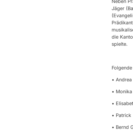
Neben Prä
Jäger (Ba
(Evangeli
Prädikant
musikali
die Kanto
spielte.
Folgende 
• Andrea 
• Monika
• Elisabe
• Patrick
• Bernd G