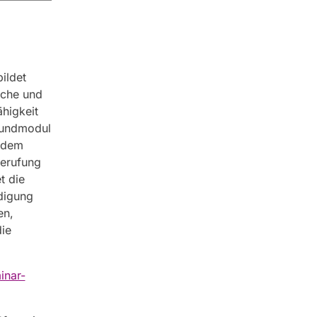
ildet
sche und
higkeit
Grundmodul
h dem
Berufung
t die
ndigung
en,
ie
inar-