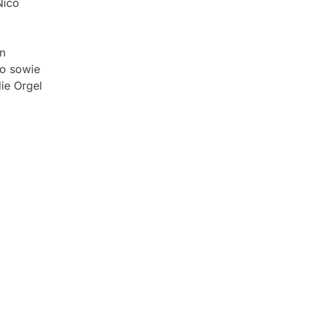
Nico
n
o sowie
ie Orgel