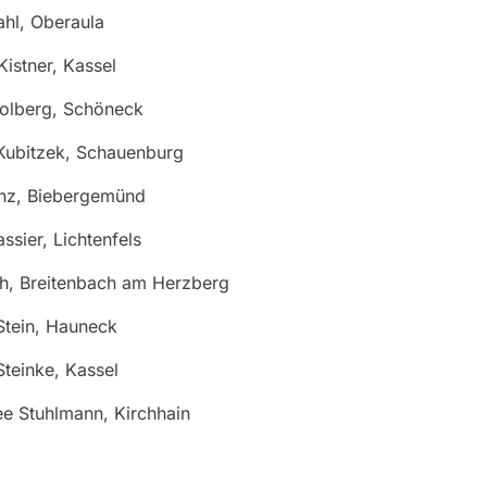
hl, Oberaula
Kistner, Kassel
Kolberg, Schöneck
Kubitzek, Schauenburg
enz, Biebergemünd
ssier, Lichtenfels
th, Breitenbach am Herzberg
Stein, Hauneck
Steinke, Kassel
e Stuhlmann, Kirchhain