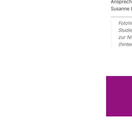
Ansprechp
Susanne 
Fotohi
Studie
zur Ni
(hinte