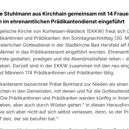
e Stuhlmann aus Kirchhain gemeinsam mit 14 Fraue
 im ehrenamtlichen Prädikantendienst eingeführt
elische Kirche von Kurhessen-Waldeck (EKKW) freut sich 
ikantinnen und Prädikanten: Am Sonntagnachmittag (30. M
feierlichen Gottesdienst in der Stadtkirche Bad Hersfeld elf
Männer in das Prädikantenamt eingeführt worden. Ehrenamtl
nste gestalten, predigen und die Abendmahlsfeier leiten – d
aben. Derzeit sind in der EKKW zusammen mit den neu ein
d Männern 174 Prädikantinnen und Prädikanten tätig.
kantenamt bezeichnet Prälat Burkhard zur Nieden als einen
hen in den Gemeinden, mit denen und für die Gottesdienst
Die Prädikantinnen und Prädikanten werden künftig in ihre
eben, aber auch durch Wüsten gehen.“ In diesen Herausfo
ie sich aber nicht auf sich selbst verlassen, denn, so der Pr
f den, der sie berufen hat.“