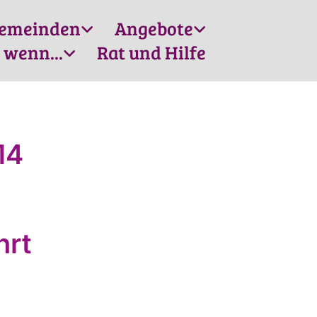
emeinden
Angebote
 wenn...
Rat und Hilfe
s
14
hrt