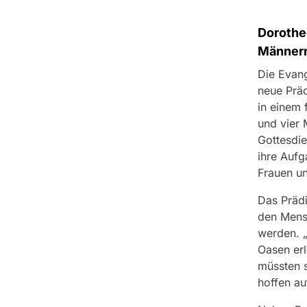
Dorothe
Männern
Die Evang
neue Präd
in einem 
und vier 
Gottesdie
ihre Aufg
Frauen un
Das Prädi
den Mensc
werden. „
Oasen erl
müssten s
hoffen au