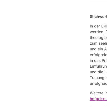
Stichwor
In der E
werden. D
theologis
zum seels
und ein A
erfolgrei
in das Pr
Einführun
und die 
Trauungen
erfolgre
Weitere I
hofgeisma