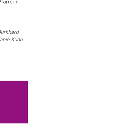
farrerin
Burkhard
fanie Kühn