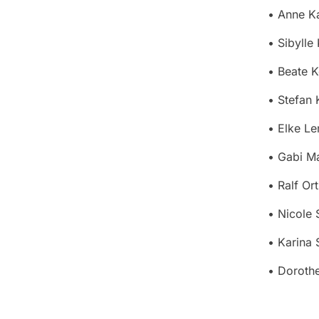
• Anne Ka
• Sibylle 
• Beate 
• Stefan 
• Elke L
• Gabi Ma
• Ralf Or
• Nicole 
• Karina 
• Dorothe