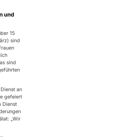
n und
über 15
ärz) sind
 Frauen
ich
as sind
geführten
 Dienst an
e gefeiert
m Dienst
rderungen
älat: „Wir