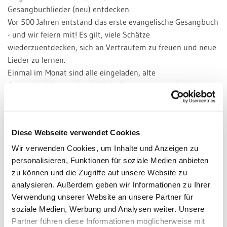
Gesangbuchlieder (neu) entdecken.
Vor 500 Jahren entstand das erste evangelische Gesangbuch
- und wir feiern mit! Es gilt, viele Schätze
wiederzuentdecken, sich an Vertrautem zu freuen und neue
Lieder zu lernen.
Einmal im Monat sind alle eingeladen, alte
Gesangbuchlieder, die vielleicht fast vergessen sind, wieder
neu zu üben. Auch die neuen Lieder aus dem EGplus wollen
wir besser kennenlernen, und das Wunschliedersingen
kommt auch nicht zu kurz. Einige der Lieder werden dann
Diese Webseite verwendet Cookies
am darauffolgenden Sonntag im Gottesdienst gesungen.
Musikalische Vorkenntnisse sind nicht nötig.
Wir verwenden Cookies, um Inhalte und Anzeigen zu
personalisieren, Funktionen für soziale Medien anbieten
zu können und die Zugriffe auf unsere Website zu
Termine:
analysieren. Außerdem geben wir Informationen zu Ihrer
Alle vier Wochen freitags um 19.30 Uhr
Verwendung unserer Website an unsere Partner für
26. Januar | 23. Februar | 22. März | 26. April | 17. Mai
soziale Medien, Werbung und Analysen weiter. Unsere
Martin-Luther-Haus, Kirchhain
Partner führen diese Informationen möglicherweise mit