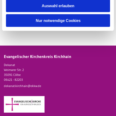
Auswahl erlauben
0
Feed
Nur notwendige Cookies
Evangelischer Kirchenkreis Kirchhain
Dekanat
Weimarer Str. 2
35091 Cölbe
06421 - 82203
dekanat.kirchhain@ekkw.de