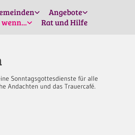
emeinden
Angebote
 wenn...
Rat und Hilfe
n
eine Sonntagsgottesdienste für alle
che Andachten und das Trauercafé.