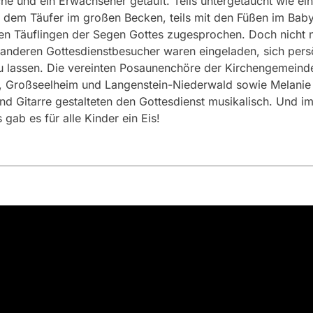
he und ein Erwachsener getauft. Teils untergetaucht wie ein
 dem Täufer im großen Becken, teils mit den Füßen im Bab
en Täuflingen der Segen Gottes zugesprochen. Doch nicht n
 anderen Gottesdienstbesucher waren eingeladen, sich pers
u lassen. Die vereinten Posaunenchöre der Kirchengemeind
, Großseelheim und Langenstein-Niederwald sowie Melanie 
d Gitarre gestalteten den Gottesdienst musikalisch. Und i
 gab es für alle Kinder ein Eis!