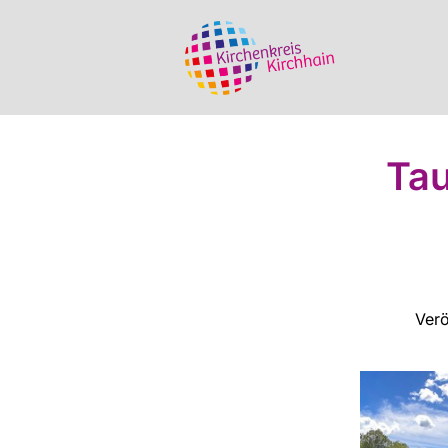
Tau
Verö