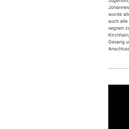
Jugendlic
Johannes
wurde all
auch alle
segnen z
Kirchhain
Gesang un
Anschluss