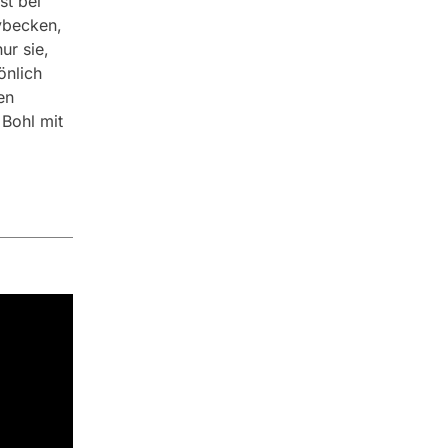
st bei
ybecken,
ur sie,
önlich
en
Bohl mit
m