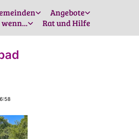
emeinden
Angebote
 wenn...
Rat und Hilfe
ibad
16:58