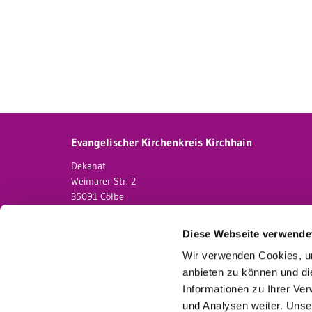
Evangelischer Kirchenkreis Kirchhain
Dekanat
Weimarer Str. 2
35091 Cölbe
06421 - 82203
dekanat.kirchhain@ekkw.de
Diese Webseite verwende
Wir verwenden Cookies, um
anbieten zu können und di
Beisp
Informationen zu Ihrer Ve
und Analysen weiter. Unse