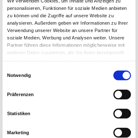
Wir verwenden Cookies, um Inhalte und Anzeigen zu
Verbindung mit den Erlebnissen des Paulus stehen.
personalisieren, Funktionen für soziale Medien anbieten
zu können und die Zugriffe auf unsere Website zu
analysieren. Außerdem geben wir Informationen zu Ihrer
Hauptleistungen
Verwendung unserer Website an unsere Partner für
soziale Medien, Werbung und Analysen weiter. Unsere
·
Freizeitleitung und geistliches Programm
Partner führen diese Informationen möglicherweise mit
weiteren Daten zusammen, die Sie ihnen bereitgestellt
·
Flug ab Frankfurt nach Thessaloniki
haben oder die sie im Rahmen Ihrer Nutzung der Dienste
·
4 ÜN in guten Mittelklassehotels während
gesammelt haben.
Einwilligungsauswahl
Rundreise mit HP
Notwendig
·
7 ÜN im guten Mittelklassehotel am Strand
mit HP
Präferenzen
·
Moderner klimatisierter Reisebus
Statistiken
·
Deutschsprechende örtliche Reiseleitung
·
Eintritte und Besichtigungen
Marketing