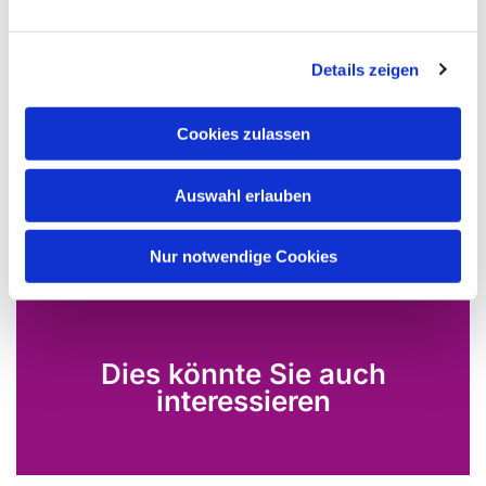
·
Drei Erholungstage direkt am Mittelmeer
Details zeigen
Informationen, Anmeldung und ausführliche
Cookies zulassen
Reiseprospekte im Kirchenbüro, Am Bahnhof 14,
35260 Stadtallendorf,
info@kirchengemeinde-
Auswahl erlauben
herrenwald.de
Nur notwendige Cookies
Dies könnte Sie auch
interessieren