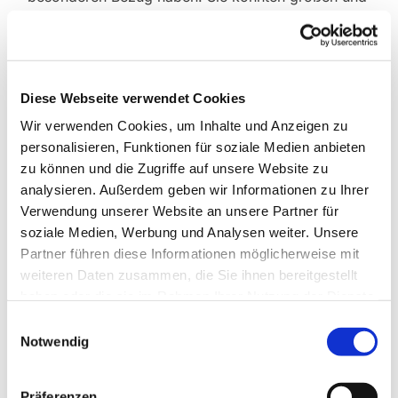
kleinen illegal entsorgten Abfall beseitigen und so
lernen, wie wichtig eine saubere Umwelt für alle
ist.
Bei dieser Aktion konnten alle einiges erleben. So
Diese Webseite verwendet Cookies
wurde zum Beispiel aus dem Teich in der
Wir verwenden Cookies, um Inhalte und Anzeigen zu
Herrenwaldsiedlung ein „Einkaufswagen“ geangelt.
personalisieren, Funktionen für soziale Medien anbieten
Ein besonderer Fang! Der Einkaufswagen wurden
zu können und die Zugriffe auf unsere Website zu
dem Supermarkt zurückgebracht.
analysieren. Außerdem geben wir Informationen zu Ihrer
Verwendung unserer Website an unsere Partner für
Der Evangelische Kinderhort gehört zu den
soziale Medien, Werbung und Analysen weiter. Unsere
besonders wichtigen Einrichtungen für Familien
Partner führen diese Informationen möglicherweise mit
und ihre Kinder in Stadtallendorf.
weiteren Daten zusammen, die Sie ihnen bereitgestellt
haben oder die sie im Rahmen Ihrer Nutzung der Dienste
gesammelt haben.
Einwilligungsauswahl
Notwendig
Präferenzen