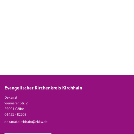
Evangelischer Kirchenkreis Kirchhain
Dekanat
Weimarer Str. 2
35091 Cölbe
06421 - 82203
dekanat.kirchhain@ekkw.de