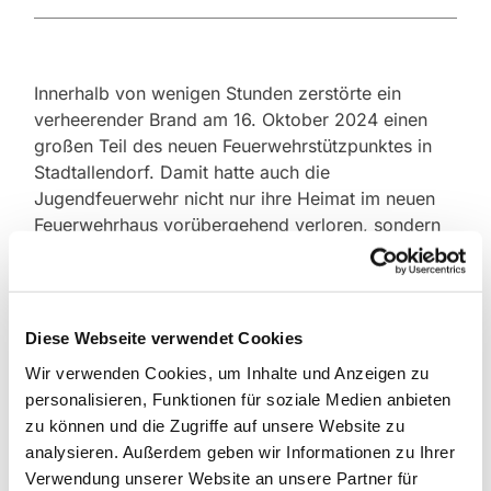
Innerhalb von wenigen Stunden zerstörte ein
verheerender Brand am 16. Oktober 2024 einen
großen Teil des neuen Feuerwehrstützpunktes in
Stadtallendorf. Damit hatte auch die
Jugendfeuerwehr nicht nur ihre Heimat im neuen
Feuerwehrhaus vorübergehend verloren, sondern
auch ihre Ausrüstung, Persönliches und vieles
mehr. Vieles wird zwar durch Versicherungen
ersetzt, aber vor allem das Angebot der
Jugendfeuerwehr wird durch Spenden und
Diese Webseite verwendet Cookies
freiwillige Zuschüsse finanziert. Neben der
Wir verwenden Cookies, um Inhalte und Anzeigen zu
kostenintensiven Ausrüstung werden darüber
personalisieren, Funktionen für soziale Medien anbieten
hinaus Schulungen, Freizeitangebote und Ausflüge
zu können und die Zugriffe auf unsere Website zu
für die Jugendlichen organisiert und finanziert.
analysieren. Außerdem geben wir Informationen zu Ihrer
Bereits vor Weihnachten hat der Kirchenvorstand
Verwendung unserer Website an unsere Partner für
der evangelischen Herrenwaldgemeinde