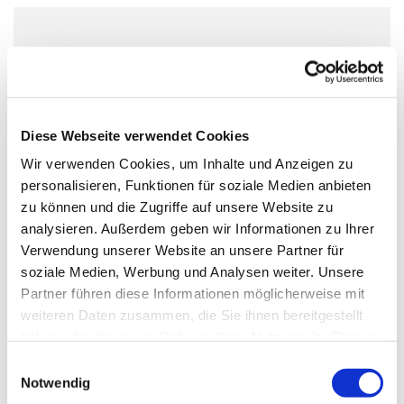
Sonntag, 27. Dezember 2026, 18:00
Uhr
Diese Webseite verwendet Cookies
Wir verwenden Cookies, um Inhalte und Anzeigen zu
personalisieren, Funktionen für soziale Medien anbieten
zu können und die Zugriffe auf unsere Website zu
Dies könnte Sie auch
analysieren. Außerdem geben wir Informationen zu Ihrer
interessieren
Verwendung unserer Website an unsere Partner für
soziale Medien, Werbung und Analysen weiter. Unsere
Partner führen diese Informationen möglicherweise mit
weiteren Daten zusammen, die Sie ihnen bereitgestellt
haben oder die sie im Rahmen Ihrer Nutzung der Dienste
gesammelt haben.
Einwilligungsauswahl
Notwendig